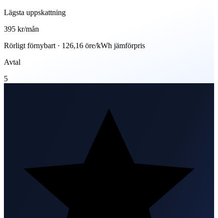
Lägsta uppskattning
395 kr
/mån
Rörligt förnybart · 126,16 öre/kWh jämförpris
Avtal
5