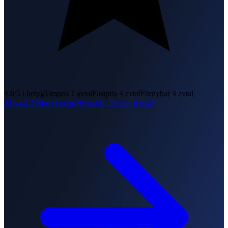
4.0
/5 i betyg
Timpris
1
avtal
Fastpris
4
avtal
Förnybar
4
avtal
Elavtal
:
Telinet Energi
Hemsida
:
Telinet Energi