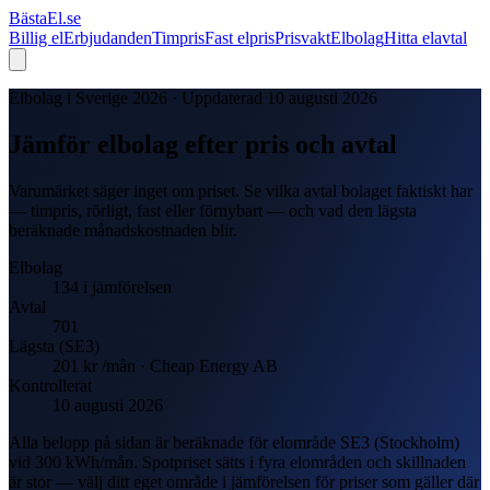
Bästa
El
.se
Billig el
Erbjudanden
Timpris
Fast elpris
Prisvakt
Elbolag
Hitta elavtal
Elbolag i Sverige 2026 · Uppdaterad 10 augusti 2026
Jämför elbolag efter pris och avtal
Varumärket säger inget om priset. Se vilka avtal bolaget faktiskt har
— timpris, rörligt, fast eller förnybart — och vad den lägsta
beräknade månadskostnaden blir.
Elbolag
134
i jämförelsen
Avtal
701
Lägsta (
SE3
)
201 kr
/mån
· Cheap Energy AB
Kontrollerat
10 augusti 2026
Alla belopp på sidan är beräknade för elområde
SE3
(
Stockholm
)
vid
300
kWh/mån. Spotpriset sätts i fyra elområden och skillnaden
är stor — välj ditt eget område i jämförelsen för priser som gäller där