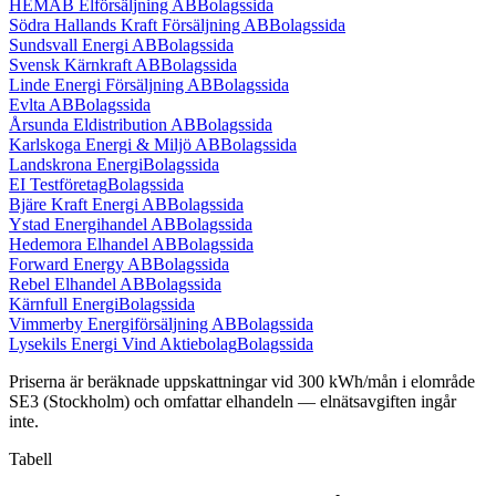
HEMAB Elförsäljning AB
Bolagssida
Södra Hallands Kraft Försäljning AB
Bolagssida
Sundsvall Energi AB
Bolagssida
Svensk Kärnkraft AB
Bolagssida
Linde Energi Försäljning AB
Bolagssida
Evlta AB
Bolagssida
Årsunda Eldistribution AB
Bolagssida
Karlskoga Energi & Miljö AB
Bolagssida
Landskrona Energi
Bolagssida
EI Testföretag
Bolagssida
Bjäre Kraft Energi AB
Bolagssida
Ystad Energihandel AB
Bolagssida
Hedemora Elhandel AB
Bolagssida
Forward Energy AB
Bolagssida
Rebel Elhandel AB
Bolagssida
Kärnfull Energi
Bolagssida
Vimmerby Energiförsäljning AB
Bolagssida
Lysekils Energi Vind Aktiebolag
Bolagssida
Priserna är beräknade uppskattningar vid
300
kWh/mån i elområde
SE3
(
Stockholm
) och omfattar elhandeln — elnätsavgiften ingår
inte.
Tabell