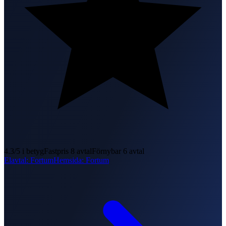
4.3
/5 i betyg
Fastpris
8
avtal
Förnybar
6
avtal
Elavtal
:
Fortum
Hemsida
:
Fortum