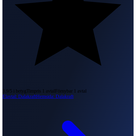
3.9
/5 i betyg
Timpris
1
avtal
Förnybar
1
avtal
Elavtal
:
Dalakraft
Hemsida
:
Dalakraft