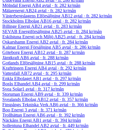
Uddevalla Energi AB
2 avtal
· fr.
280 kr
/mån
Mölndal Energi AB
4 avtal
· fr.
282 kr
/mån
Mälarenergi AB
24 avtal
· fr.
282 kr
/mån
Västerbergslagens Elförsäljning AB
12 avtal
· fr.
282 kr
/mån
Stockholms Elbolag AB
16 avtal
· fr.
282 kr
/mån
Billinge Energi AB
21 avtal
· fr.
283 kr
/mån
SEVAB Energiförsäljning AB
25 avtal
· fr.
284 kr
/mån
Eskilstuna Energi och Miljö AB
25 avtal
· fr.
284 kr
/mån
Oskarshamn Energi AB
2 avtal
· fr.
284 kr
/mån
Kalmar Energi Försäljning AB
5 avtal
· fr.
286 kr
/mån
Göteborg Energi AB
12 avtal
· fr.
287 kr
/mån
Jämtkraft AB
6 avtal
· fr.
288 kr
/mån
Gotlands Elförsäljning AB
15 avtal
· fr.
288 kr
/mån
Kraftringen Energi AB
4 avtal
· fr.
292 kr
/mån
Vattenfall AB
72 avtal
· fr.
295 kr
/mån
Enkla Elbolaget AB
1 avtal
· fr.
297 kr
/mån
Borås Elhandel AB
4 avtal
· fr.
299 kr
/mån
Svea Solar
1 avtal
· fr.
317 kr
/mån
Storuman Energi AB
9 avtal
· fr.
339 kr
/mån
Svealands Elbolag AB
12 avtal
· fr.
357 kr
/mån
Finspångs Tekniska Verk AB
6 avtal
· fr.
366 kr
/mån
Boo Energi
3 avtal
· fr.
371 kr
/mån
Trollhättan Energi AB
6 avtal
· fr.
392 kr
/mån
Näckåns Energi AB
1 avtal
· fr.
394 kr
/mån
Sollentuna Elhandel AB
2 avtal
· fr.
449 kr
/mån