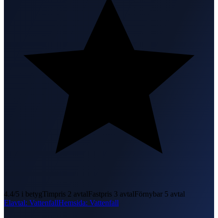
4.4
/5 i betyg
Timpris
2
avtal
Fastpris
3
avtal
Förnybar
5
avtal
Elavtal
:
Vattenfall
Hemsida
:
Vattenfall