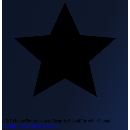
4.0
/5 i betyg
Timpris
4
avtal
Fastpris
8
avtal
Förnybar
9
avtal
Elavtal
:
E.ON
Hemsida
:
E.ON