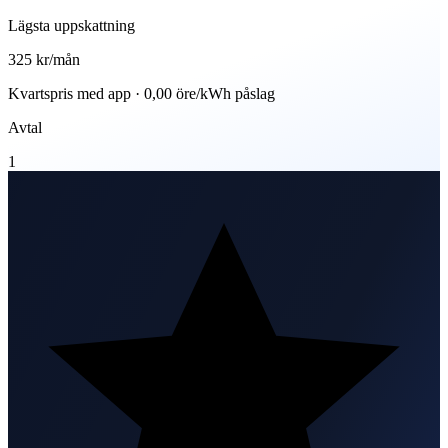
Lägsta uppskattning
325 kr
/mån
Kvartspris med app · 0,00 öre/kWh påslag
Avtal
1