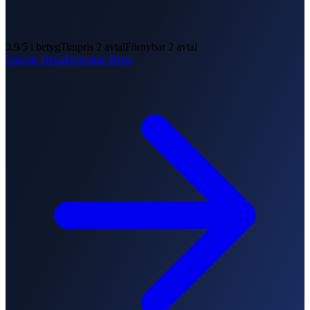
3.9
/5 i betyg
Timpris
2
avtal
Förnybar
2
avtal
Elavtal
:
Bixia
Hemsida
:
Bixia