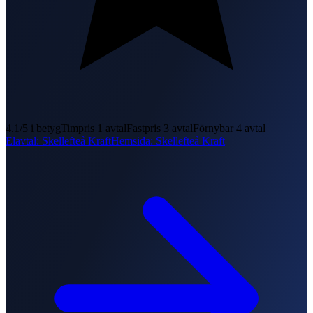
4.1
/5 i betyg
Timpris
1
avtal
Fastpris
3
avtal
Förnybar
4
avtal
Elavtal
:
Skellefteå Kraft
Hemsida
:
Skellefteå Kraft