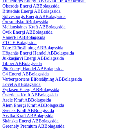
Trelleborgs Energi AB
3 avtal
· fr.
470 kr
/mån
Olseröds Energi AB
Bolagssida
Brittedals Energi AB
Bolagssida
Sölvesborgs Energi AB
Bolagssida
Öresundskraft
Bolagssida
Mellanskånes Kraft AB
Bolagssida
Övik Energi AB
Bolagssida
VänerEl AB
Bolagssida
ETC El
Bolagssida
Töre Elförsäljning AB
Bolagssida
Höganäs Energi Handel AB
Bolagssida
Jukkasjärvi Energi AB
Bolagssida
Tibber AB
Bolagssida
PiteEnergi Handel AB
Bolagssida
C4 Energi AB
Bolagssida
Varbergsortens Elförsäljning AB
Bolagssida
Lovel AB
Bolagssida
Fyrfasen Energi AB
Bolagssida
Österlens Kraft AB
Bolagssida
Åsele Kraft AB
Bolagssida
Ålem Energi Kraft AB
Bolagssida
Svensk Kraft AB
Bolagssida
Arvika Kraft AB
Bolagssida
Skånska Energi AB
Bolagssida
Greenely Premium AB
Bolagssida