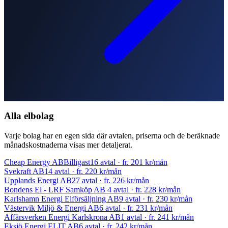
Alla elbolag
Varje bolag har en egen sida där avtalen, priserna och de beräknade
månadskostnaderna visas mer detaljerat.
Cheap Energy AB
Billigast
16 avtal
· fr.
201 kr
/mån
Svekraft AB
14 avtal
· fr.
220 kr
/mån
Upplands Energi AB
27 avtal
· fr.
226 kr
/mån
Bondens El - LRF Samköp AB
4 avtal
· fr.
228 kr
/mån
Karlshamn Energi Elförsäljning AB
9 avtal
· fr.
230 kr
/mån
Västervik Miljö & Energi AB
6 avtal
· fr.
231 kr
/mån
Affärsverken Energi Karlskrona AB
1 avtal
· fr.
241 kr
/mån
Eksjö Energi ELIT AB
6 avtal
· fr.
242 kr
/mån