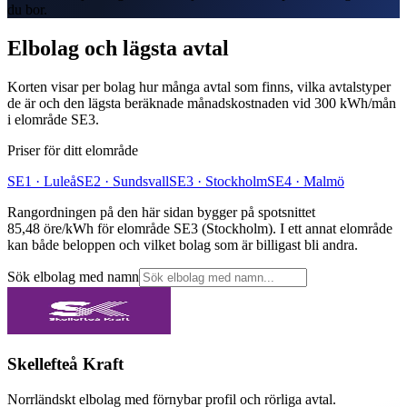
du bor.
Elbolag och lägsta avtal
Korten visar per bolag hur många avtal som finns, vilka avtalstyper
de är och den lägsta beräknade månadskostnaden vid
300
kWh/mån
i elområde
SE3
.
Priser för ditt elområde
SE1
·
Luleå
SE2
·
Sundsvall
SE3
·
Stockholm
SE4
·
Malmö
Rangordningen på den här sidan bygger på spotsnittet
85,48 öre/kWh
för elområde
SE3
(
Stockholm
). I ett annat elområde
kan både beloppen och vilket bolag som är billigast bli andra.
Sök elbolag med namn
Skellefteå Kraft
Norrländskt elbolag med förnybar profil och rörliga avtal.