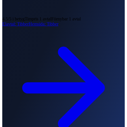
4.5
/5 i betyg
Timpris
1
avtal
Förnybar
1
avtal
Elavtal
:
Tibber
Hemsida
:
Tibber