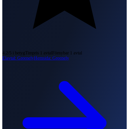
4.2
/5 i betyg
Timpris
1
avtal
Förnybar
1
avtal
Elavtal
:
Greenely
Hemsida
:
Greenely