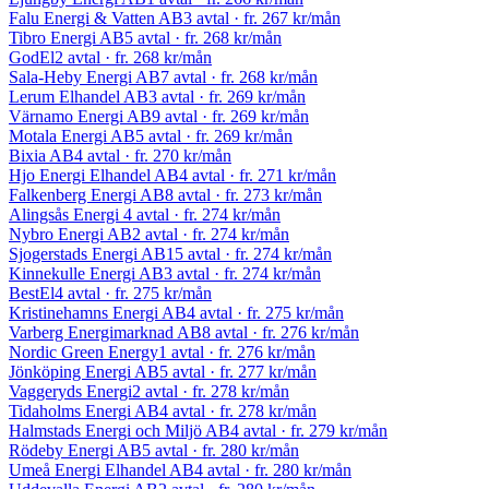
Falu Energi & Vatten AB
3 avtal
· fr.
267 kr
/mån
Tibro Energi AB
5 avtal
· fr.
268 kr
/mån
GodEl
2 avtal
· fr.
268 kr
/mån
Sala-Heby Energi AB
7 avtal
· fr.
268 kr
/mån
Lerum Elhandel AB
3 avtal
· fr.
269 kr
/mån
Värnamo Energi AB
9 avtal
· fr.
269 kr
/mån
Motala Energi AB
5 avtal
· fr.
269 kr
/mån
Bixia AB
4 avtal
· fr.
270 kr
/mån
Hjo Energi Elhandel AB
4 avtal
· fr.
271 kr
/mån
Falkenberg Energi AB
8 avtal
· fr.
273 kr
/mån
Alingsås Energi
4 avtal
· fr.
274 kr
/mån
Nybro Energi AB
2 avtal
· fr.
274 kr
/mån
Sjogerstads Energi AB
15 avtal
· fr.
274 kr
/mån
Kinnekulle Energi AB
3 avtal
· fr.
274 kr
/mån
BestEl
4 avtal
· fr.
275 kr
/mån
Kristinehamns Energi AB
4 avtal
· fr.
275 kr
/mån
Varberg Energimarknad AB
8 avtal
· fr.
276 kr
/mån
Nordic Green Energy
1 avtal
· fr.
276 kr
/mån
Jönköping Energi AB
5 avtal
· fr.
277 kr
/mån
Vaggeryds Energi
2 avtal
· fr.
278 kr
/mån
Tidaholms Energi AB
4 avtal
· fr.
278 kr
/mån
Halmstads Energi och Miljö AB
4 avtal
· fr.
279 kr
/mån
Rödeby Energi AB
5 avtal
· fr.
280 kr
/mån
Umeå Energi Elhandel AB
4 avtal
· fr.
280 kr
/mån