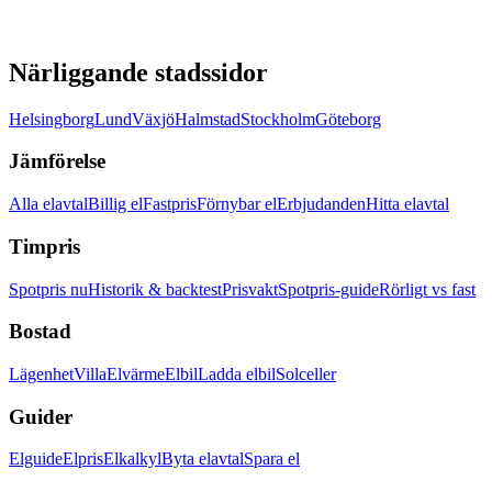
Närliggande stadssidor
Helsingborg
Lund
Växjö
Halmstad
Stockholm
Göteborg
Jämförelse
Alla elavtal
Billig el
Fastpris
Förnybar el
Erbjudanden
Hitta elavtal
Timpris
Spotpris nu
Historik & backtest
Prisvakt
Spotpris-guide
Rörligt vs fast
Bostad
Lägenhet
Villa
Elvärme
Elbil
Ladda elbil
Solceller
Guider
Elguide
Elpris
Elkalkyl
Byta elavtal
Spara el