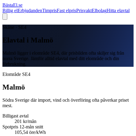
Bästa
El
.se
Billig el
Erbjudanden
Timpris
Fast elpris
Prisvakt
Elbolag
Hitta elavtal
Skåne · SE4
Elavtal i Malmö
Malmö ligger i elområde SE4, där prisbilden ofta skiljer sig från
norra Sverige. Jämför alltid elavtal med ditt elområde och din
förbrukning.
Elområde
SE4
Malmö
Södra Sverige där import, vind och överföring ofta påverkar priset
mest.
Billigast avtal
201
kr/mån
Spotpris 12-mån snitt
105,54 öre/kWh