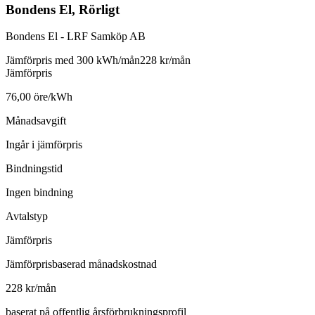
Bondens El, Rörligt
Bondens El - LRF Samköp AB
Jämförpris med 300 kWh/mån
228 kr/mån
Jämförpris
76,00 öre/kWh
Månadsavgift
Ingår i jämförpris
Bindningstid
Ingen bindning
Avtalstyp
Jämförpris
Jämförprisbaserad månadskostnad
228 kr/mån
baserat på offentlig årsförbrukningsprofil