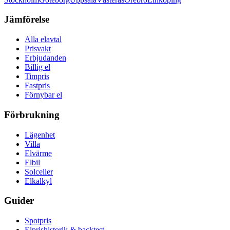
Jämförelse
Alla elavtal
Prisvakt
Erbjudanden
Billig el
Timpris
Fastpris
Förnybar el
Förbrukning
Lägenhet
Villa
Elvärme
Elbil
Solceller
Elkalkyl
Guider
Spotpris
Elprishistorik & backtest