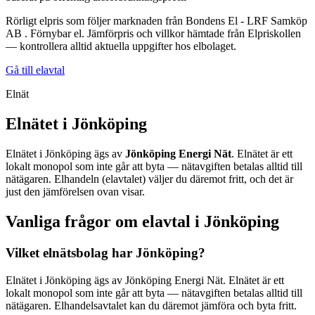
Rörligt elpris som följer marknaden från Bondens El - LRF Samköp
AB . Förnybar el. Jämförpris och villkor hämtade från Elpriskollen
— kontrollera alltid aktuella uppgifter hos elbolaget.
Gå till elavtal
Elnät
Elnätet i
Jönköping
Elnätet i
Jönköping
ägs av
Jönköping Energi Nät
. Elnätet är ett
lokalt monopol som inte går att byta — nätavgiften betalas alltid till
nätägaren. Elhandeln (elavtalet) väljer du däremot fritt, och det är
just den jämförelsen ovan visar.
Vanliga frågor om elavtal i
Jönköping
Vilket elnätsbolag har Jönköping?
Elnätet i Jönköping ägs av Jönköping Energi Nät. Elnätet är ett
lokalt monopol som inte går att byta — nätavgiften betalas alltid till
nätägaren. Elhandelsavtalet kan du däremot jämföra och byta fritt.