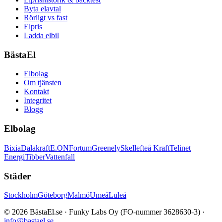
Byta elavtal
Rörligt vs fast
Elpris
Ladda elbil
BästaEl
Elbolag
Om tjänsten
Kontakt
Integritet
Blogg
Elbolag
Bixia
Dalakraft
E.ON
Fortum
Greenely
Skellefteå Kraft
Telinet
Energi
Tibber
Vattenfall
Städer
Stockholm
Göteborg
Malmö
Umeå
Luleå
©
2026
BästaEl.se · Funky Labs Oy (FO-nummer 3628630-3) ·
info@bastael.se