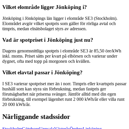
Vilket elområde ligger Jönköping i?
Jönköping i Jönköpings län ligger i elområde SE3 (Stockholm).
Elområdet avgör vilket spotpris som gäller för rörliga avtal och
timpris, medan elnätsbolaget styrs av adressen.
Vad är spotpriset i Jönköping just nu?
Dagens genomsnittliga spotpris i elområde SE3 är 85,50 öre/kWh
inkl. moms. Priset sätts per kvart på elbörsen och varierar under
dygnet, ofta med topp på morgonen och kvällen.
Vilket elavtal passar i Jönköping?
I SE3 varierar spotpriset mer än i norr. Timpris eller kvartspris passar
hushåll som kan styra sin förbrukning, medan fastpris ger
förutsägbarhet när priserna svänger. Jämför alltid med din egen
förbrukning, till exempel lägenhet runt 2 000 kWh/år eller villa runt
20 000 kWh/år.
Närliggande stadssidor
Stockholm
Göteborg
Uppsala
Västerås
Örebro
Linköping