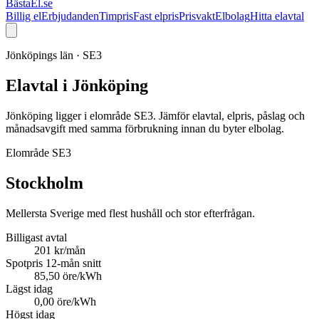
BästaEl.se
Billig el
Erbjudanden
Timpris
Fast elpris
Prisvakt
Elbolag
Hitta elavtal
Jönköpings län
·
SE3
Elavtal i
Jönköping
Jönköping ligger i elområde SE3. Jämför elavtal, elpris, påslag och
månadsavgift med samma förbrukning innan du byter elbolag.
Elområde
SE3
Stockholm
Mellersta Sverige med flest hushåll och stor efterfrågan.
Billigast avtal
201
kr/mån
Spotpris 12-mån snitt
85,50 öre/kWh
Lägst idag
0,00 öre/kWh
Högst idag