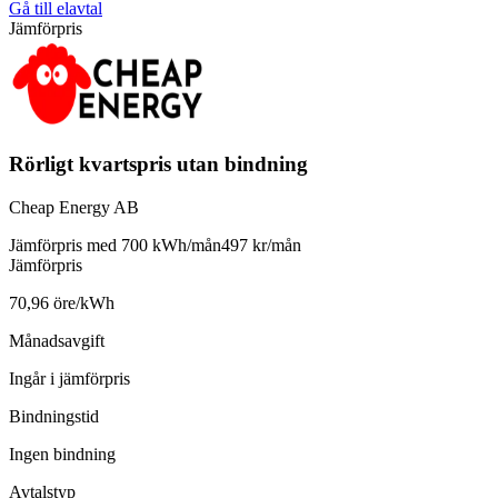
Gå till elavtal
Jämförpris
Rörligt kvartspris utan bindning
Cheap Energy AB
Jämförpris med 700 kWh/mån
497 kr/mån
Jämförpris
70,96 öre/kWh
Månadsavgift
Ingår i jämförpris
Bindningstid
Ingen bindning
Avtalstyp