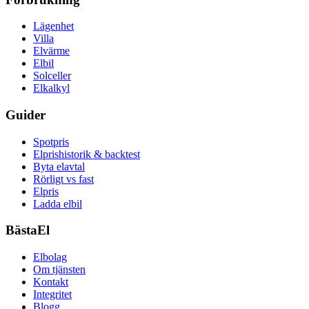
Lägenhet
Villa
Elvärme
Elbil
Solceller
Elkalkyl
Guider
Spotpris
Elprishistorik & backtest
Byta elavtal
Rörligt vs fast
Elpris
Ladda elbil
BästaEl
Elbolag
Om tjänsten
Kontakt
Integritet
Blogg