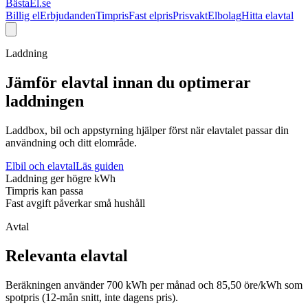
BästaEl.se
Billig el
Erbjudanden
Timpris
Fast elpris
Prisvakt
Elbolag
Hitta elavtal
Laddning
Jämför elavtal innan du optimerar
laddningen
Laddbox, bil och appstyrning hjälper först när elavtalet passar din
användning och ditt elområde.
Elbil och elavtal
Läs guiden
Laddning ger högre kWh
Timpris kan passa
Fast avgift påverkar små hushåll
Avtal
Relevanta elavtal
Beräkningen använder
700
kWh per månad och
85,50 öre/kWh
som
spotpris (12-mån snitt, inte dagens pris).