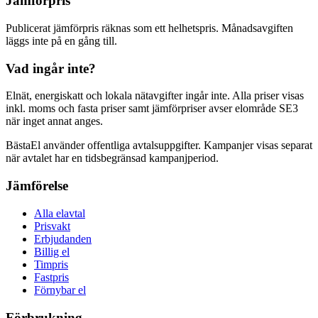
Jämförpris
Publicerat jämförpris räknas som ett helhetspris. Månadsavgiften
läggs inte på en gång till.
Vad ingår inte?
Elnät, energiskatt och lokala nätavgifter ingår inte. Alla priser visas
inkl. moms och fasta priser samt jämförpriser avser elområde SE3
när inget annat anges.
BästaEl använder offentliga avtalsuppgifter
. Kampanjer visas separat
när avtalet har en tidsbegränsad kampanjperiod.
Jämförelse
Alla elavtal
Prisvakt
Erbjudanden
Billig el
Timpris
Fastpris
Förnybar el
Förbrukning