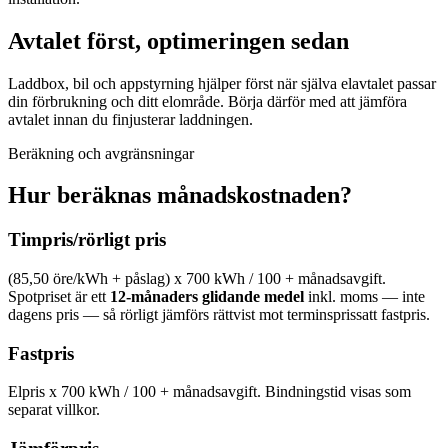
Avtalet först, optimeringen sedan
Laddbox, bil och appstyrning hjälper först när själva elavtalet passar
din förbrukning och ditt elområde. Börja därför med att jämföra
avtalet innan du finjusterar laddningen.
Beräkning och avgränsningar
Hur beräknas månadskostnaden?
Timpris/rörligt pris
(
85,50 öre/kWh
+ påslag) x
700
kWh / 100 + månadsavgift.
Spotpriset är ett
12-månaders glidande medel
inkl. moms — inte
dagens pris — så rörligt jämförs rättvist mot terminsprissatt fastpris.
Fastpris
Elpris x
700
kWh / 100 + månadsavgift. Bindningstid visas som
separat villkor.